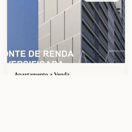
Apartamento a Venda
W.3 – World Residence & Business
1
1
40
m²
R$ consultar
Ver Detalhes