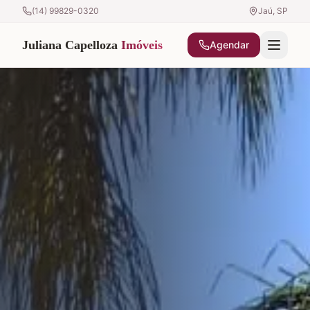
(14) 99829-0320
Jaú, SP
Juliana Capelloza
Imóveis
Agendar